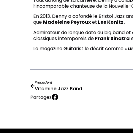
Tout au long de sa carrière, Denny a col
l’incomparable chanteuse de la Nouvelle
En 2013, Denny a cofondé le Bristol Jazz and 
que
Madeleine Peyroux
et
Lee Konitz.
Admirateur de longue date du big band et 
classiques intemporels de
Frank Sinatra
Le magazine Guitarist le décrit comme «
un
Précédent
Vitamine Jazz Band
Partagez