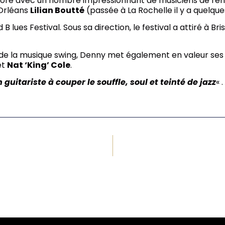
laboré avec un nombre impressionnant de musiciens de r
-Orléans
Lilian Boutté
(passée à La Rochelle il y a quelqu
B lues Festival. Sous sa direction, le festival a attiré à Br
de la musique swing, Denny met également en valeur ses t
et
Nat ‘King’ Cole
.
 guitariste à couper le souffle, soul et teinté de jazz
« .