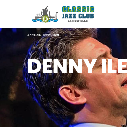
Accueil
»
Denny Ilett
DENNY IL