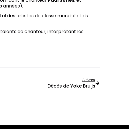
enom dont le chanteur
Paul Jones
, et
es années).
istol des artistes de classe mondiale tels
alents de chanteur, interprétant les
Suivant
Décès de Yoke Bruijs