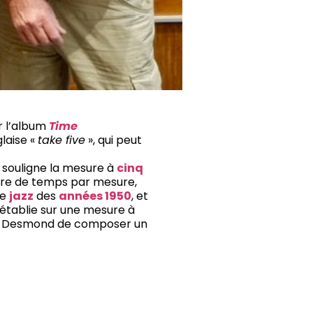
 l’album
Time
glaise «
take five
», qui peut
 mesure à
cinq
mbre de temps par mesure,
le
jazz
des
années 1950
, et
 établie sur une mesure à
aul Desmond de composer un