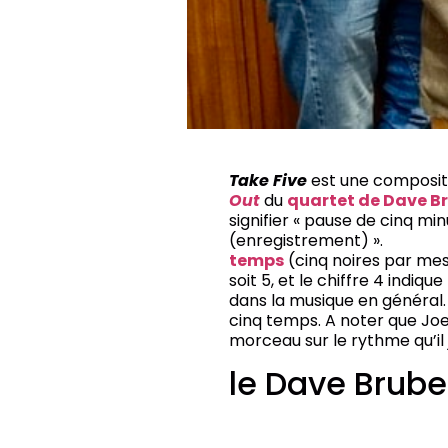
Take Five
est une composit
Out
du
quartet de Dave B
signifier « pause de cinq mi
(enregistre
temps
(cinq noires par mes
soit 5, et le chiffre 4 indiq
dans la musique en général. 
cinq temps. A noter que Jo
morceau sur le rythme qu’il j
le Dave Brube