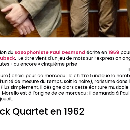
ion du
saxophoniste
Paul Desmond
écrite en
1959
pour
rubeck
. Le titre vient d’un jeu de mots sur l’expression an
nutes » ou encore « cinquième prise
ment) ». Il souligne la
ure) choisi pour ce morceau : le chiffre 5 indique le no
ue l’unité de mesure du temps, soit la noire), rarissime dans 
Plus simplement, il désigne alors cette écriture musicale
e Morello est à l’origine de ce morceau : il demanda à P
ouait.
ck Quartet en 1962