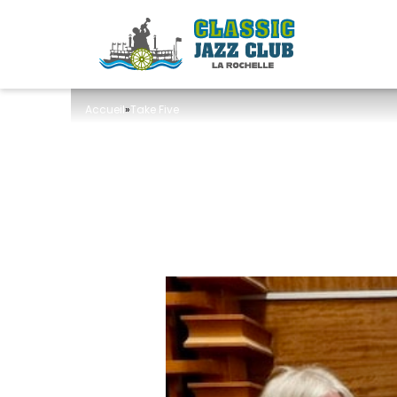
Accueil
»
Take Five