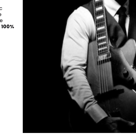
c
e
le
 100%