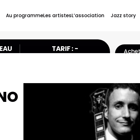
Au programme
Les artistes
L’association
Jazz story
PEAU
TARIF : -
Achet
pl
UNO