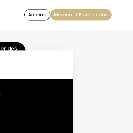
Adhérer
Mécénat / Faire un don
er des
aces